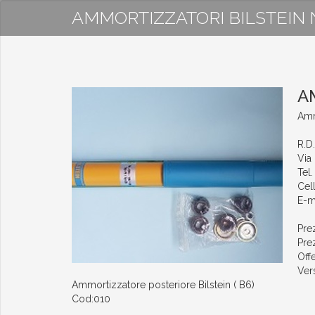
AMMORTIZZATORI BILSTEIN NI
A
Amm
R.D
Via 
Tel
Cel
E-ma
Pre
Pre
Off
Ver
Ammortizzatore posteriore Bilstein ( B6)
Cod:010