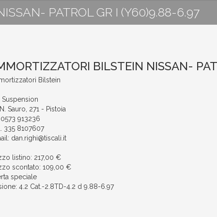
SSAN- PATROL GR I (Y60)9.88-6.97
MMORTIZZATORI BILSTEIN NISSAN- PATRO
ortizzatori Bilstein
. Suspension
N. Sauro, 271 - Pistoia
. 0573 913236
l. 335 8107607
il: dan.righi@tiscali.it
zzo listino: 217,00 €
zzo scontato: 109,00 €
erta speciale
sione: 4.2 Cat.-2.8TD-4.2 d 9.88-6.97